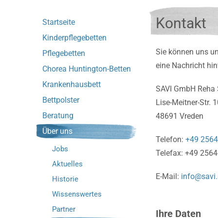
Kontakt
Startseite
Kinderpflegebetten
Sie können uns u
Pflegebetten
eine Nachricht hi
Chorea Huntington-Betten
Krankenhausbett
SAVI GmbH Reha 
Bettpolster
Lise-Meitner-Str. 
Beratung
48691 Vreden
Über uns
Telefon:
+49 2564
Jobs
Telefax: +49 256
Aktuelles
E-Mail:
info@savi
Historie
Wissenswertes
Partner
Ihre Daten