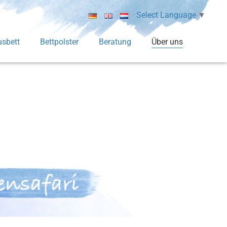
Select Language
▼
sbett
Bettpolster
Beratung
Über uns