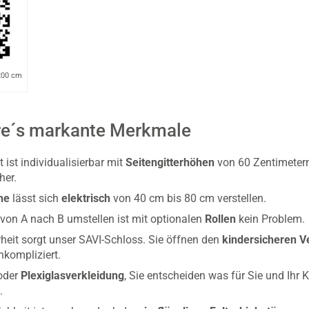
x200 cm
re´s markante Merkmale
 ist individualisierbar mit
Seitengitterhöhen
von 60 Zentimetern
her.
he
lässt sich
elektrisch
von 40 cm bis 80 cm verstellen.
t von A nach B umstellen ist mit optionalen
Rollen
kein Problem.
rheit sorgt unser SAVI-Schloss. Sie öffnen den
kindersicheren V
nkompliziert.
 oder
Plexiglasverkleidung
, Sie entscheiden was für Sie und Ihr 
.