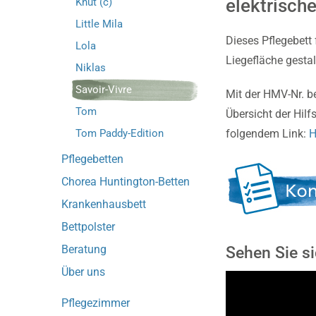
elektrisch
Knut (c)
Little Mila
Dieses Pflegebett 
Lola
Liegefläche gestal
Niklas
Savoir-Vivre
Mit der HMV-Nr. be
Tom
Übersicht der Hilf
Tom Paddy-Edition
folgendem Link:
H
Pflegebetten
Chorea Huntington-Betten
Krankenhausbett
Bettpolster
Beratung
Sehen Sie si
Über uns
Pflegezimmer