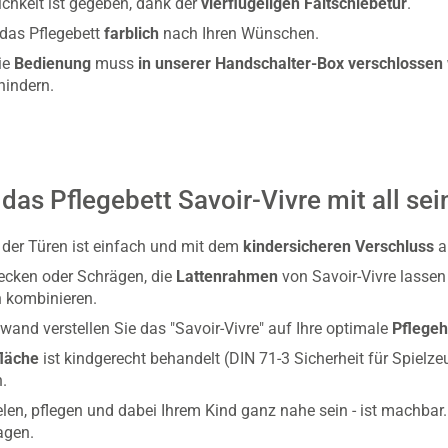
chkeit ist gegeben, dank der
vierflügeligen Faltschiebetür
.
 das Pflegebett
farblich
nach Ihren Wünschen.
Die
Bedienung
muss
in unserer Handschalter-Box verschlossen
hindern.
 das Pflegebett Savoir-Vivre mit all se
der Türen ist einfach und mit dem
kindersicheren Verschluss
a
ecken oder Schrägen, die
Lattenrahmen
von Savoir-Vivre lassen
 kombinieren.
wand verstellen Sie das "Savoir-Vivre" auf Ihre optimale
Pflege
läche
ist kindgerecht behandelt (DIN 71-3 Sicherheit für Spielz
n.
elen, pflegen und dabei Ihrem Kind ganz nahe sein - ist machbar.
agen.