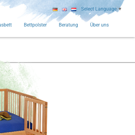
Select Language
▼
sbett
Bettpolster
Beratung
Über uns