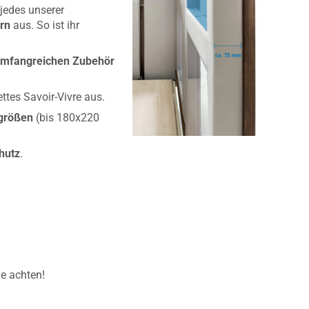
 jedes unserer
ern
aus. So ist ihr
mfangreichen Zubehör
ttes Savoir-Vivre aus.
größen
(bis 180x220
hutz
.
he achten!