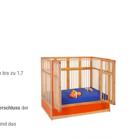
 bis zu 1,7
erschluss
der
Kind das