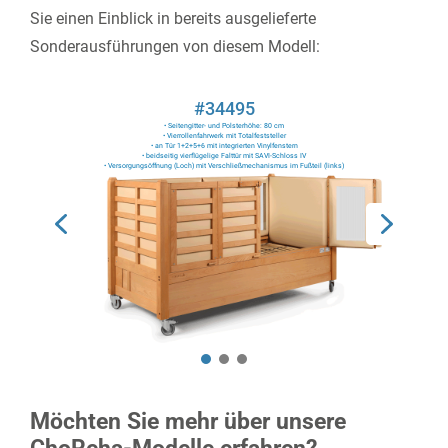
Sie einen Einblick in bereits ausgelieferte
Sonderausführungen von diesem Modell:
#34495
• Seitengitter- und Polsterhöhe: 80 cm
• Vierrollenfahrwerk mit Totalfeststeller
• an Tür 1+2+5+6 mit integrierten Vinylfenstern
• beidseitig vierflügelige Falttür mit SAVI-Schloss IV
• Versorgungsöffnung (Loch) mit Verschließmechanismus im Fußteil (links)
Möchten Sie mehr über unsere