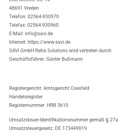
48691 Vreden
Telefon: 02564-930970
Telefax: 02564-930960
E-Mail: info@savi.de
Internet: https://www.savi.de
SAVI GmbH Reha Solutions wird vertreten durch:
Geschäftsführer: Günter Bußmann
Registergericht: Amtsgericht Coesfeld
Handelsregister
Registernummer: HRB 3610
Umsatzsteuer-Identifikationsnummer gemäß § 27a
Umsatzsteuergesetz: DE 173449019