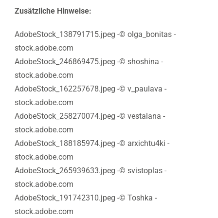
Zusätzliche Hinweise:
AdobeStock_138791715.jpeg -© olga_bonitas -
stock.adobe.com
AdobeStock_246869475.jpeg -© shoshina -
stock.adobe.com
AdobeStock_162257678.jpeg -© v_paulava -
stock.adobe.com
AdobeStock_258270074.jpeg -© vestalana -
stock.adobe.com
AdobeStock_188185974.jpeg -© arxichtu4ki -
stock.adobe.com
AdobeStock_265939633.jpeg -© svistoplas -
stock.adobe.com
AdobeStock_191742310.jpeg -© Toshka -
stock.adobe.com