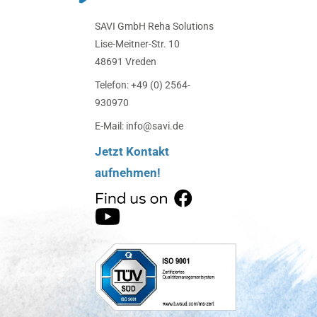
SAVI GmbH Reha Solutions
Lise-Meitner-Str. 10
48691 Vreden
Telefon: +49 (0) 2564-
930970
E-Mail: info@savi.de
Jetzt Kontakt
aufnehmen!