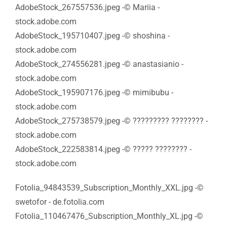
AdobeStock_267557536.jpeg -© Mariia -
stock.adobe.com
AdobeStock_195710407.jpeg -© shoshina -
stock.adobe.com
AdobeStock_274556281.jpeg -© anastasianio -
stock.adobe.com
AdobeStock_195907176.jpeg -© mimibubu -
stock.adobe.com
AdobeStock_275738579.jpeg -© ????????? ???????? -
stock.adobe.com
AdobeStock_222583814.jpeg -© ????? ???????? -
stock.adobe.com
Fotolia_94843539_Subscription_Monthly_XXL.jpg -©
swetofor - de.fotolia.com
Fotolia_110467476_Subscription_Monthly_XL.jpg -©