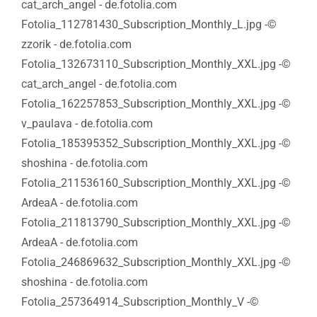
cat_arch_angel - de.fotolia.com
Fotolia_112781430_Subscription_Monthly_L.jpg -©
zzorik - de.fotolia.com
Fotolia_132673110_Subscription_Monthly_XXL.jpg -©
cat_arch_angel - de.fotolia.com
Fotolia_162257853_Subscription_Monthly_XXL.jpg -©
v_paulava - de.fotolia.com
Fotolia_185395352_Subscription_Monthly_XXL.jpg -©
shoshina - de.fotolia.com
Fotolia_211536160_Subscription_Monthly_XXL.jpg -©
ArdeaA - de.fotolia.com
Fotolia_211813790_Subscription_Monthly_XXL.jpg -©
ArdeaA - de.fotolia.com
Fotolia_246869632_Subscription_Monthly_XXL.jpg -©
shoshina - de.fotolia.com
Fotolia_257364914_Subscription_Monthly_V -©