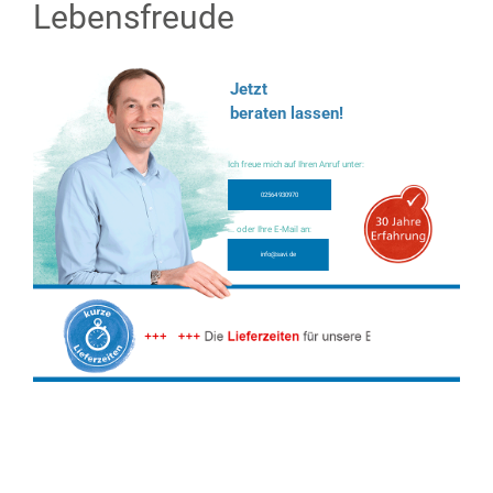
Lebensfreude
Jetzt
beraten lassen!
Ich freue mich auf Ihren Anruf unter:
02564 930970
... oder Ihre E-Mail an:
info@savi.de