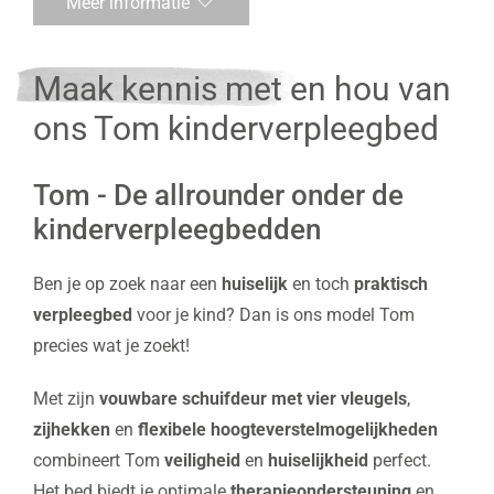
Meer informatie
Maak kennis met en hou van
ons Tom kinderverpleegbed
Tom - De allrounder onder de
kinderverpleegbedden
Ben je op zoek naar een
huiselijk
en toch
praktisch
verpleegbed
voor je kind? Dan is ons model Tom
precies wat je zoekt!
Met zijn
vouwbare schuifdeur met vier vleugels
,
zijhekken
en
flexibele hoogteverstelmogelijkheden
combineert Tom
veiligheid
en
huiselijkheid
perfect.
Het bed biedt je optimale
therapieondersteuning
en