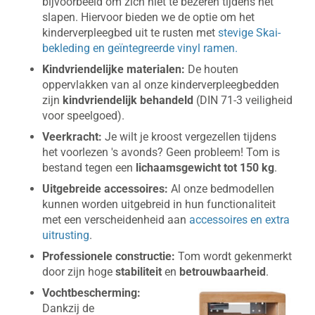
bijvoorbeeld om zich niet te bezeren tijdens het
slapen. Hiervoor bieden we de optie om het
kinderverpleegbed uit te rusten met
stevige Skai-
bekleding en geïntegreerde vinyl ramen.
Kindvriendelijke materialen:
De houten
oppervlakken van al onze kinderverpleegbedden
zijn
kindvriendelijk behandeld
(DIN 71-3 veiligheid
voor speelgoed).
Veerkracht:
Je wilt je kroost vergezellen tijdens
het voorlezen 's avonds? Geen probleem! Tom is
bestand tegen een
lichaamsgewicht tot 150 kg
.
Uitgebreide accessoires:
Al onze bedmodellen
kunnen worden uitgebreid in hun functionaliteit
met een verscheidenheid aan
accessoires en extra
uitrusting
.
Professionele constructie:
Tom wordt gekenmerkt
door zijn hoge
stabiliteit
en
betrouwbaarheid
.
Vochtbescherming:
Dankzij de